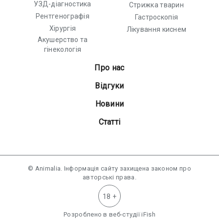
УЗД-діагностика
Стрижка тварин
Рентгенографія
Гастроскопія
Хірургія
Лікування киснем
Акушерство та
гінекологія
Про нас
Відгуки
Новини
Статті
© Animalia. Інформація сайту захищена законом про
авторські права.
18 +
Розроблено в
веб-студії iFish