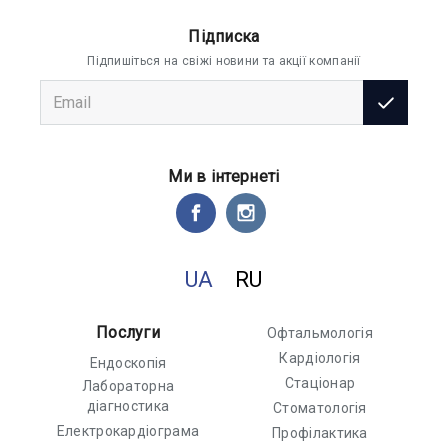
Підписка
Підпишіться на свіжі новини та акції компанії
Ми в інтернеті
UA
RU
Послуги
Офтальмологія
Кардіологія
Ендоскопія
Стаціонар
Лабораторна
діагностика
Стоматологія
Електрокардіограма
Профілактика