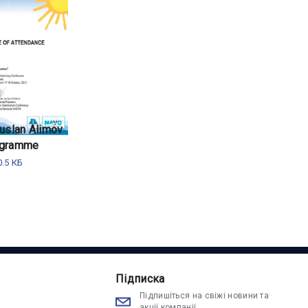
Ruslan Alimov
rogramme
.5 КБ
Підписка
Підпишіться на свіжі новини та
акції компанії