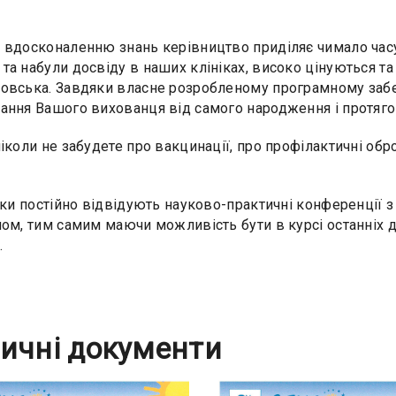
 вдосконаленню знань керівництво приділяє чимало часу зу
та набули досвіду в наших клініках, високо цінуються та
овська. Завдяки власне розробленому програмному заб
ання Вашого вихованця від самого народження і протяго
ніколи не забудете про вакцинації, про профілактичні об
іки постійно відвідують науково-практичні конференції з в
ном, тим самим маючи можливість бути в курсі останніх д
.
ичні документи