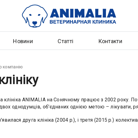
Новини
Статті
Контакти
о компанію
клініку
а клініка ANIMALIA на Сонячному працює з 2002 року. По
двох однодумців, об'єднаних однією метою – лікувати, р
з'явилася друга клініка (2004 р.), і третя (2015 р.) колек