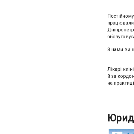
Постійному
працювали 
Дніпропетр
обслуговув
З нами ви 
Лікарі клін
й за кордо
на практиці
Юрид