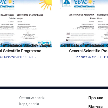
 of attendance Subchev Vadym
Certificate of attendance 
al Scientific Programme
General Scientific P
антажити: JPG 110.5 КБ
Завантажити: JPG 110
Про нас
Офтальмологія
Кардіологія
Відгуки