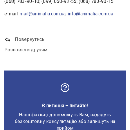
(068) 783-90-10; (099) 050-93-55; (068) 783-90-15
e-mail:
mail@animalia.com.ua
;
info@animalia.com.ua
Повернутись
Розповісти друзям
Є питання – питайте!
Наші фахівці допоможуть Вам, нададуть
безкоштовну консультацію або запишуть на
прийом