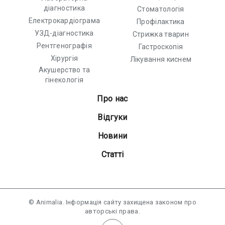
діагностика
Стоматологія
Електрокардіограма
Профілактика
УЗД-діагностика
Стрижка тварин
Рентгенографія
Гастроскопія
Хірургія
Лікування киснем
Акушерство та
гінекологія
Про нас
Відгуки
Новини
Статті
© Animalia. Інформація сайту захищена законом про
авторські права.