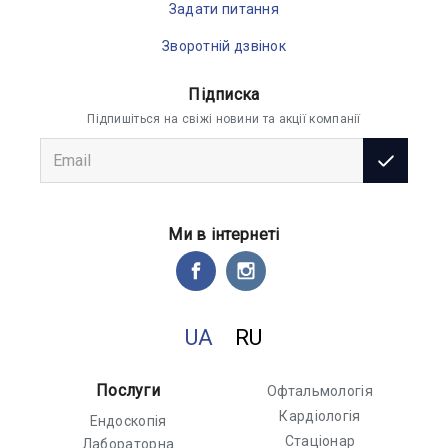
Задати питання
Зворотній дзвінок
Підписка
Підпишіться на свіжі новини та акції компанії
Ми в інтернеті
UA
RU
Послуги
Офтальмологія
Кардіологія
Ендоскопія
Стаціонар
Лабораторна