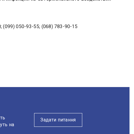
; (099) 050-93-55; (068) 783-90-15
уть
Задати питання
уть на