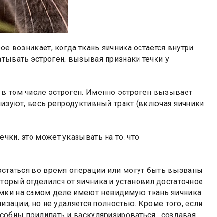
ое возникает, когда ткань яичника остается внутри
атывать эстроген, вызывая признаки течки у
 в том числе эстроген. Именно эстроген вызывает
лизуют, весь репродуктивный тракт (включая яичники
чки, это может указывать на то, что
 остаться во время операции или могут быть вызваны
торый отделился от яичника и установил достаточное
амки на самом деле имеют невидимую ткань яичника
изации, но не удаляется полностью. Кроме того, если
особны прилипать и васкуляризироваться, создавая