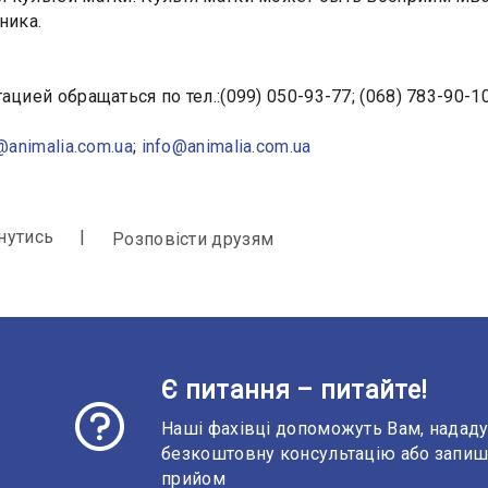
ника.
ацией обращаться по тел.:(099) 050-93-77; (068) 783-90-10
@animalia.com.ua
;
info@animalia.com.ua
нутись
Розповісти друзям
Є питання – питайте!
Наші фахівці допоможуть Вам, надад
безкоштовну консультацію або запиш
прийом