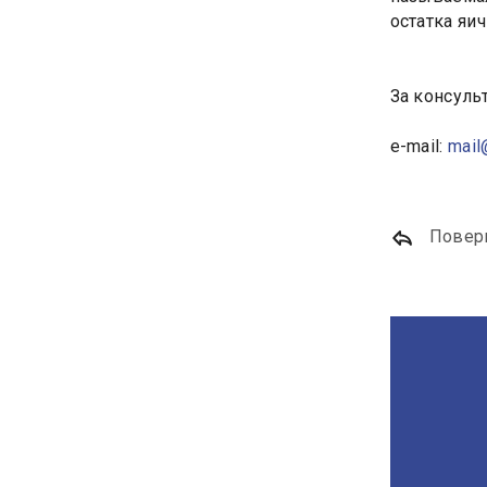
остатка яич
За консульт
e-mail:
mail
Повер