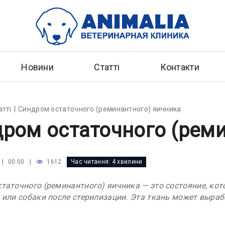
Новини
Статті
Контакти
атті
Синдром остаточного (реминантного) яичника
ром остаточного (реми
|
1612
Час читання:
4 хвилини
 | 00:00
таточного (реминантного) яичника — это состояние, кото
 или собаки после стерилизации. Эта ткань может выраб