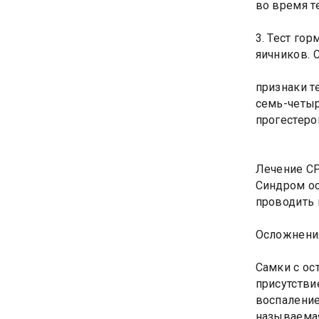
во время т
3. Тест го
яичников. 
признаки т
семь-четыр
прогестеро
Лечение С
Синдром ос
проводить 
Осложнени
Самки с ос
присутстви
воспаление
называемая