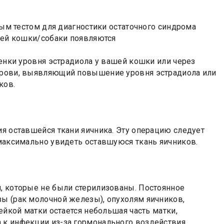
чным тестом для диагностики остаточного синдрома
ашей кошки/собаки появляются
ценки уровня эстрадиола у вашей кошки или через
 крови, выявляющий повышение уровня эстрадиола или
ков.
ия оставшейся ткани яичника. Эту операцию следует
 максимально увидеть оставшуюся ткань яичников.
и, которые не были стерилизованы. Постоянное
зы (рак молочной железы), опухолям яичников,
ейкой матки остается небольшая часть матки,
 к инфекции из-за гормонального воздействия