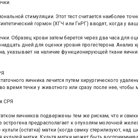
ечки.
рмональной стимуляции. Этот тест считается наиболее то
Синтетический гормон (ХГЧ или ГнРГ) вводят, когда у в
ечки. Образец крови затем берется через два часа для о
надцать дней для оценки уровня прогестерона. Анализ
на, указывает на наличие функционирующей ткани яични
РЯ
таточного яичника лечится путем хирургического удален
во время течки у животного или сразу после нее, чтобы
я СРЯ
татком яичников подвержены тем же рискам, что и самк
е эстрогена предрасполагает к опухолям молочной желе
 культи (остатка) матки (когда самку стерилизуют, над ш
 культей матки. Культя матки может быть восприимчива