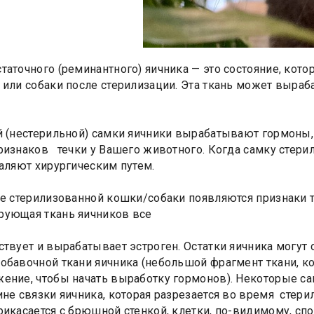
таточного (реминантного) яичника — это состояние, котор
 или собаки после стерилизации. Эта ткань может выраб
й (нестерильной) самки яичники вырабатывают гормоны,
ризнаков течки у Вашего животного. Когда самку стери
даляют хирургическим путем.
ее стерилизованной кошки/собаки появляются признаки те
рующая ткань яичников все
ствует и вырабатывает эстроген. Остатки яичника могут
обавочной ткани яичника (небольшой фрагмент ткани, ко
ение, чтобы начать выработку гормонов). Некоторые с
ине связки яичника, которая разрезается во время стерил
рикасается с брюшной стенкой, клетки, по-видимому, сп