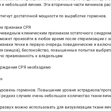
я и небольшой яичник. Эти вторичные части яичников раст
стигнут достаточной мощности по выработке гормонов.
ие признаки СРЯ
чевидным клиническим признаком остаточного синдрома 
 может произойти в любое время после стерилизации с з
изнаки течки в первую очередь поведенческие и вклю
я самцов), беспокойство, повышенные попытки выбратьс
ю привязанность к владельцам.
ерждения СРЯ необходимо
ь:
уровень гормонов. Повышение уровня эстрадиола/прогес
В редких случаях очень небольшое количество ткани яичн
ьтразвук можно использовать для визуализации ткани яи