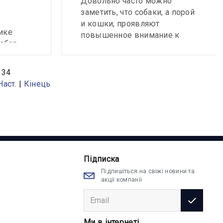
Довольно часто можно
заметить, что собаки, а порой
и кошки, проявляют
ике
повышенное внимание к
забор
области под хвостом,
них
пытаются «ездить» на попе,
ошки и
появляется специфический,
 34
неприятный запах. Причины
Наст.
|
Кінець
ументов
могут быть разными, но
распространенной причиной
чно-
подобных симптомов может
нститут
быть параанальный синусит.
стики и
ной
где
Підписка
ания
Підпишіться на свіжі новини та
акції компанії
нтител
Ми в інтернеті