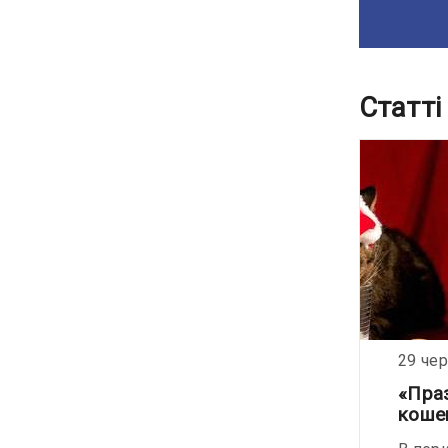
Статті
25 червня 2021
29 че
Кто будет делать уколы?
«Пра
коше
Даже самый маленький