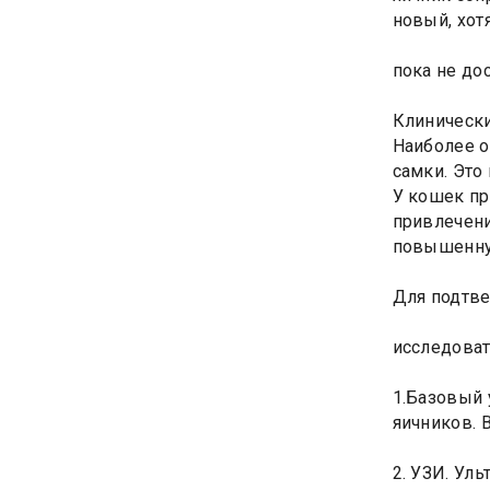
новый, хот
пока не до
Клиническ
Наиболее о
самки. Это
У кошек пр
привлечени
повышенну
Для подтв
исследоват
1.Базовый 
яичников. 
2. УЗИ. Ул