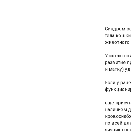
Синдром ос
тела кошки
животного.
У интактно
развитие п
и матку) у
Если у ран
функциони
еще присут
наличием д
кровоснабж
по всей дл
яичник соп