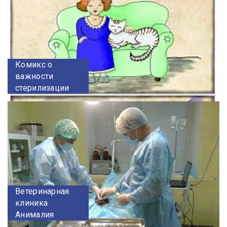
Комикс о
важности
стерилизации
Ветеринарная
клиника
Анималия