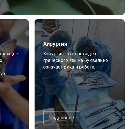
Хирургия
сходящее
Хирургия - в переводе с
то
греческого языка буквально
означает рука и работа.
во.
Подробнее