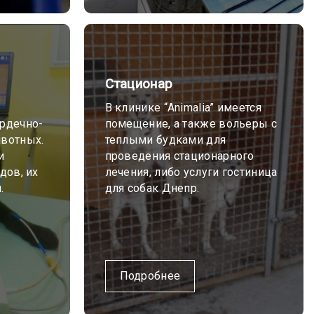
Стационар
В клинике “Animalia” имеется
ердечно-
помещение, а также вольеры с
ивотных.
теплыми будками для
и
проведения стационарного
дов, их
лечения, либо услуги гостиница
.
для собак Днепр.
Подробнее