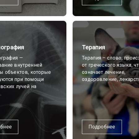
нография
Терапия
ография —
Терапия – слово, прои
вание внутренней
от греческого языка, ч
ы объектов, которые
означает лечение,
уются при помощи
оздоровление, лекарст
вских лучей на
.
бнее
Подробнее