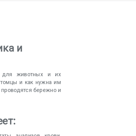
ика и
я для животных и их
итомцы и как нужна им
ы проводятся бережно и
еет:
таты анализов крови,