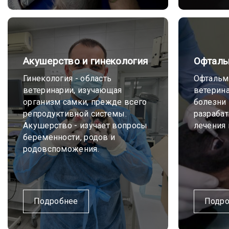
Акушерство и гинекология
Офталь
Гинекология - область
Офтальмо
ветеринарии, изучающая
ветерин
организм самки, прежде всего
болезни 
репродуктивной системы.
разраба
Акушерство - изучает вопросы
лечения 
беременности, родов и
родовспоможения.
Подробнее
Подро