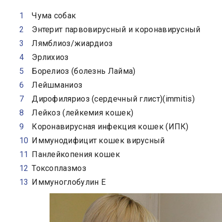
Чума собак
Энтерит парвовирусный и коронавирусный
Лямблиоз/жиардиоз
Эрлихиоз
Борелиоз (болезнь Лайма)
Лейшманиоз
Дирофиляриоз (сердечный глист)(immitis)
Лейкоз (лейкемия кошек)
Коронавирусная инфекция кошек (ИПК)
Иммунодифицит кошек вирусный
Панлейкопения кошек
Токсоплазмоз
Иммуноглобулин Е