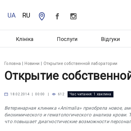
UA
RU
Клініка
Послуги
Відгуки
Головна
Новини
Открытие собственной лаборатории
Открытие собственно
|
612
Час читання:
1 хвилина
18.02.2014 | 00:00
Ветеринарная клиника «Animalia» приобрела новое, а
биохимического и гематологического анализа крови. Т
что повышает диагностические возможности персонала